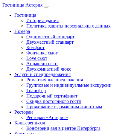
Гостиница Астерия
Гостиница
История здания
Политика защиты персональных данных
Номера
Одноместный стандарт
Двухместный стандарт
Комфорт
Фонтанка сьют
Love сьют
Апраксин сьют
Двухкомнатный люкс
Услуги и спецпредложения
Романтичные предложения
Групповые и индивидуальные экскурсии
Трансфер
Подарочный сертификат
Скидка постоянного гостя
Проживание с домашним животным
Ресторан
Ресторан «Астерия»
Конференц-зал
Конференц-зал в центре Петербурга
Контакты