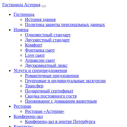
Гостиница Астерия
Гостиница
История здания
Политика защиты персональных данных
Номера
Одноместный стандарт
Двухместный стандарт
Комфорт
Фонтанка сьют
Love сьют
Апраксин сьют
Двухкомнатный люкс
Услуги и спецпредложения
Романтичные предложения
Групповые и индивидуальные экскурсии
Трансфер
Подарочный сертификат
Скидка постоянного гостя
Проживание с домашним животным
Ресторан
Ресторан «Астерия»
Конференц-зал
Конференц-зал в центре Петербурга
Контакты