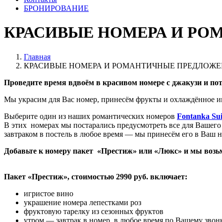
БРОНИРОВАНИЕ
КРАСИВЫЕ НОМЕРА И Р
Главная
КРАСИВЫЕ НОМЕРА И РОМАНТИЧНЫЕ ПРЕДЛОЖ
Проведите время вдвоём в красивом номере с джакузи и по
Мы украсим для Вас номер, принесём фрукты и охлаждённое игр
Выберите один из наших романтических номеров
Fontanka Sui
В этих номерах мы постарались предусмотреть все для Вашего
завтраком в постель в любое время — мы принесём его в Ваш н
Добавьте к номеру пакет «Престиж» или «Люкс» и мы возьм
Пакет «Престиж», стоимостью 2990 руб. включает:
игристое вино
украшение номера лепестками роз
фруктовую тарелку из сезонных фруктов
утром — завтрак в номер, в любое время по Вашему звон