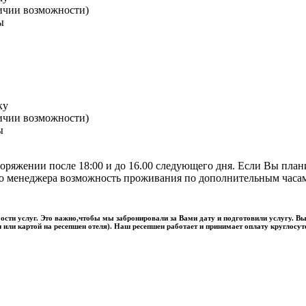
аличии возможности)
ы
ку
аличии возможности)
ы
поряжении после 18:00 и до 16.00 следующего дня. Если Вы пла
го менеджера возможность проживания по дополнительным часам.
ости услуг. Это важно,чтобы мы забронировали за Вами дату и подготовили услугу. Вы
и или картой на ресепшен отеля). Наш ресепшен работает и принимает оплату круглосут