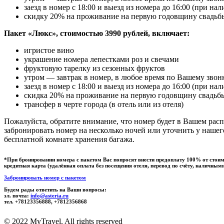
заезд в номер с 18:00 и выезд из номера до 16:00 (при н
скидку 20% на проживание на первую годовщину свадьб
Пакет «Люкс», стоимостью 3990 рублей, включает:
игристое вино
украшение номера лепестками роз и свечами
фруктовую тарелку из сезонных фруктов
утром — завтрак в номер, в любое время по Вашему звон
заезд в номер с 18:00 и выезд из номера до 16:00 (при н
скидка 20% на проживание на первую годовщину свадьб
трансфер в черте города (в отель или из отеля)
Пожалуйста, обратите внимание, что номер будет в Вашем рас
забронировать номер на несколько ночей или уточнить у наше
бесплатной комнате хранения багажа.
*При бронировании номера с пакетом Вас попросят внести предоплату 100% от стоим
кредитная карта (удалённая оплата без посещения отеля, перевод по счёту, наличным
Забронировать номер с пакетом
Будем рады ответить на Ваши вопросы:
эл. почта:
info@asteria.ru
тел. +78123356888, +7812356868
© 2022 MyTravel. All rights reserved