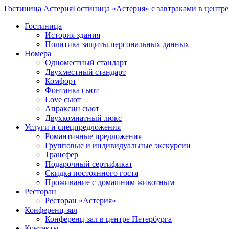
Гостиница Астерия
Гостиница «Астерия» с завтраками в центр
Гостиница
История здания
Политика защиты персональных данных
Номера
Одноместный стандарт
Двухместный стандарт
Комфорт
Фонтанка сьют
Love сьют
Апраксин сьют
Двухкомнатный люкс
Услуги и спецпредложения
Романтичные предложения
Групповые и индивидуальные экскурсии
Трансфер
Подарочный сертификат
Скидка постоянного гостя
Проживание с домашним животным
Ресторан
Ресторан «Астерия»
Конференц-зал
Конференц-зал в центре Петербурга
Контакты